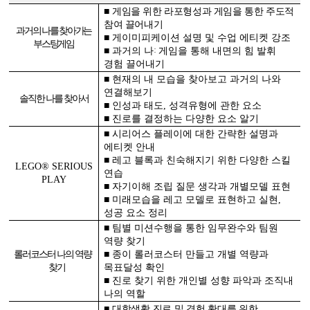
■
게임을 위한 라포형성과 게임을 통한 주도적
참여 끌어내기
과거의 나를 찾아가는
■
게이미피케이션 설명 및 수업 에티켓 강조
부스팅게임
:
■
과거의 나
게임을 통해 내면의 힘 발휘
경험 끌어내기
■
현재의 내 모습을 찾아보고 과거의 나와
연결해보기
솔직한 나를 찾아서
■
인성과 태도
,
성격유형에 관한 요소
■
진로를 결정하는 다양한 요소 알기
■
시리어스 플레이에 대한 간략한 설명과
에티켓 안내
■
레고 블록과 친숙해지기 위한 다양한 스킬
LEGO
® SERIOUS
연습
PLAY
■
자기이해 조립 질문 생각과 개별모델 표현
■
미래모습을 레고 모델로 표현하고 실현
,
성공 요소 정리
■
팀별 미션수행을 통한 임무완수와 팀원
역량 찾기
롤러코스터 나의 역량
■
종이 롤러코스터 만들고 개별 역량과
찾기
목표달성 확인
■
진로 찾기 위한 개인별 성향 파악과 조직내
나의 역할
■
대학생활 진로 및 경험 확대를 위한