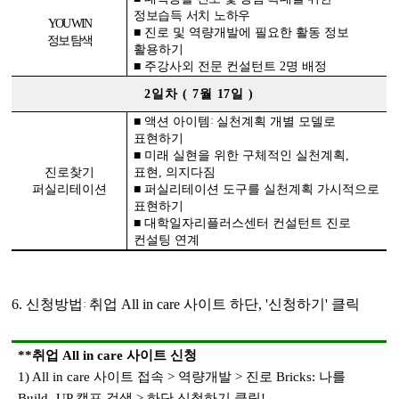
정보습득 서치 노하우
YOU WIN
■
진로 및 역량개발에 필요한 활동 정보
정보 탐색
활용하기
■
주강사외
전문 컨설턴트
2
명 배정
2
일차
( 7
월
17
일
)
:
■
액션 아이템
실천계획 개별 모델로
표현하기
■
미래 실현을 위한 구체적인 실천계획
,
진로찾기
표현
,
의지다짐
퍼실리테이션
■
퍼실리테이션 도구를 실천계획 가시적으로
표현하기
■
대학일자리플러스센터 컨설턴트 진로
컨설팅 연계
6.
신청방법
:
취업
All in care
사이트 하단
, '
신청하기
'
클릭
**
취업
All in care
사이트 신청
1) All in care
사이트 접속
>
역량개발
>
진로
Bricks:
나를
Build- UP
캠프 검색
>
하단 신청하기 클릭
!