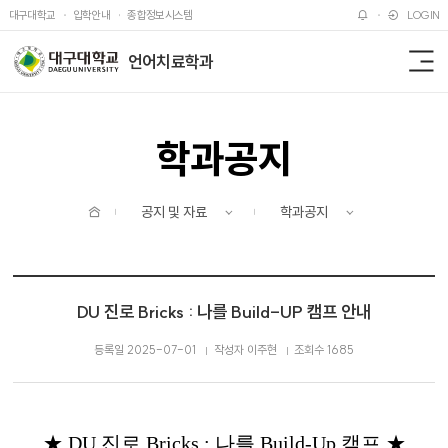
주메뉴 바로가기
본문 바로가기
대구대학교
입학안내
종합정보시스템
LOGIN
언어치료학과
전
체
메
뉴
학과공지
홈
공지 및 자료
학과공지
DU 진로 Bricks : 나를 Build-UP 캠프 안내
등록일 2025-07-01
작성자 이주현
조회수 1685
★
DU
진로
Bricks :
나를
Build-Up
캠프
★