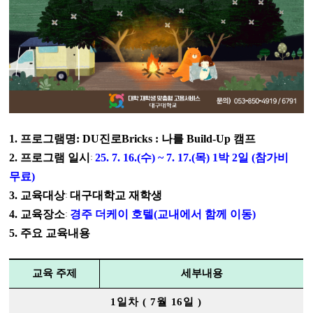
1.
프로그램명
: DU
진로
Bricks :
나를
Build-Up
캠프
2.
프로그램 일시
:
25. 7. 16.(
수
) ~ 7. 17.(
목
) 1
박
2
일
(
참가비
무료
)
3.
교육대상
:
대구대학교 재학생
4.
교육장소
:
경주 더케이 호텔
(
교내에서 함께 이동
)
5.
주요 교육내용
교육 주제
세부내용
1
일차
( 7
월
16
일
)